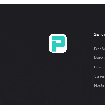
Servi
Diseñ
Manej
Posic
Strea
Hosti